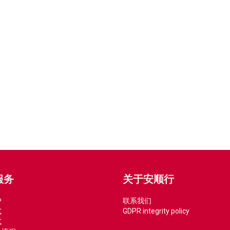
服务
关于安顺行
户
联系我们
式
GDPR integrity policy
式