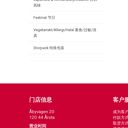
风味
Festmat 节日
Vegetariskt/Allergi/Halal 素食/过敏/清
真
Storpack 特殊包装
门店信息
客户
Åbyvägen 20
成为客
120 44 Årsta
付款方
取货方
营业时间