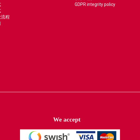
式
GDPR integrity policy
式
款流程
题
We accept