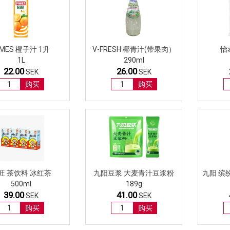
IMES 橙子汁 1升
V-FRESH 椰青汁(带果肉）
怡
1L
290ml
22.00
26.00
SEK
SEK
购买
购买
旺 茶饮料 冰红茶
九阳豆浆 大麦青汁豆浆粉
九阳 缤
500ml
189g
39.00
41.00
SEK
SEK
购买
购买