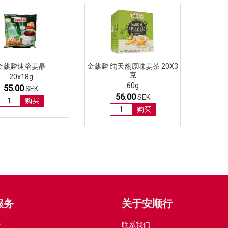
金麒麟速溶姜晶
金麒麟 纯天然原味姜茶 20X3
克
20x18g
60g
55.00
SEK
56.00
SEK
购买
购买
服务
关于安顺行
户
联系我们