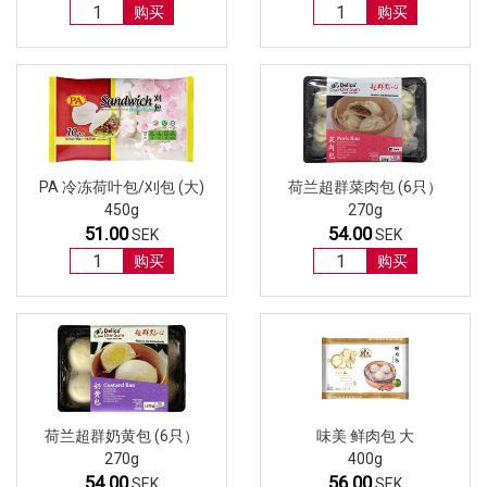
购买
购买
PA 冷冻荷叶包/刈包 (大)
荷兰超群菜肉包 (6只）
450g
270g
51.00
54.00
SEK
SEK
购买
购买
荷兰超群奶黄包 (6只）
味美 鲜肉包 大
270g
400g
54.00
56.00
SEK
SEK