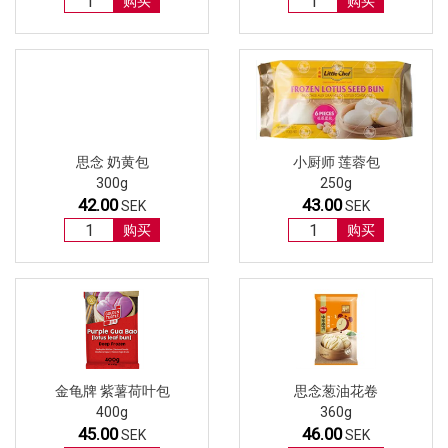
购买
购买
思念 奶黄包
小厨师 莲蓉包
300g
250g
42.00
43.00
SEK
SEK
购买
购买
金龟牌 紫薯荷叶包
思念葱油花卷
400g
360g
45.00
46.00
SEK
SEK