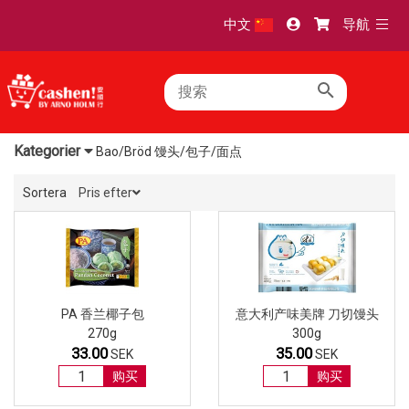
TOGG
中文
导航
NAVI
Kategorier
Bao/Bröd 馒头/包子/面点
Sortera
Pris efter
PA 香兰椰子包
意大利产味美牌 刀切馒头
270g
300g
33.00
35.00
SEK
SEK
购买
购买