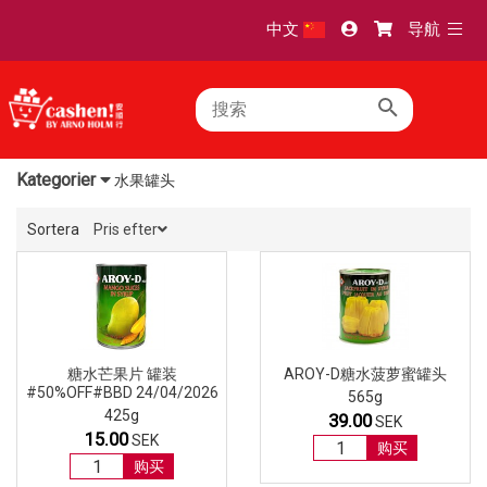
TOGG
中文
导航
NAVI
Kategorier
水果罐头
Sortera
Pris efter
糖水芒果片 罐装
AROY-D糖水菠萝蜜罐头
#50%OFF#BBD 24/04/2026
565g
425g
39.00
SEK
15.00
SEK
购买
购买